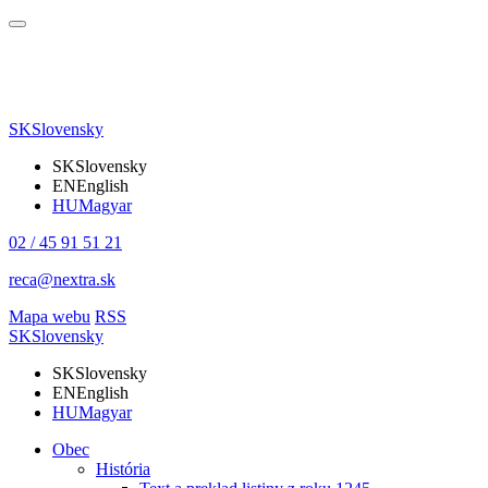
SK
Slovensky
SK
Slovensky
EN
English
HU
Magyar
02 / 45 91 51 21
reca@nextra.sk
Mapa webu
RSS
SK
Slovensky
SK
Slovensky
EN
English
HU
Magyar
Obec
História