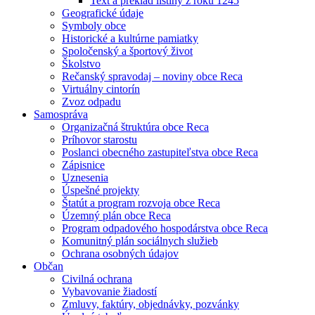
Text a preklad listiny z roku 1245
Geografické údaje
Symboly obce
Historické a kultúrne pamiatky
Spoločenský a športový život
Školstvo
Rečanský spravodaj – noviny obce Reca
Virtuálny cintorín
Zvoz odpadu
Samospráva
Organizačná štruktúra obce Reca
Príhovor starostu
Poslanci obecného zastupiteľstva obce Reca
Zápisnice
Uznesenia
Úspešné projekty
Štatút a program rozvoja obce Reca
Územný plán obce Reca
Program odpadového hospodárstva obce Reca
Komunitný plán sociálnych služieb
Ochrana osobných údajov
Občan
Civilná ochrana
Vybavovanie žiadostí
Zmluvy, faktúry, objednávky, pozvánky