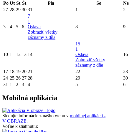
Po
Ut
St
Št
Pia
So
Ne
27
28
29
30
31
1
2
7
1
3
4
5
6
Oslava
8
9
Zobraziť všetky
záznamy z dňa
15
1
10
11
12
13
14
Oslava
16
Zobraziť všetky
záznamy z dňa
17
18
19
20
21
22
23
24
25
26
27
28
29
30
31
1
2
3
4
5
6
Mobilná aplikácia
Sledujte informácie z nášho webu v
mobilnej aplikácii -
V OBRAZE.
Voľne k stiahnutiu: