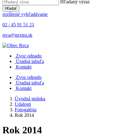
Hľadaný výraz
Hľadať
rozšírené vyhľadávanie
02 / 45 91 51 21
reca@nextra.sk
Zvoz odpadu
Úradná tabuľa
Kontakt
Zvoz odpadu
Úradná tabuľa
Kontakt
Úvodná stránka
Udalosti
Fotogaléria
Rok 2014
Rok 2014