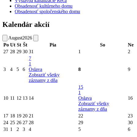
Výstavba kanalizácie Reca
Obsadenosť kultúrneho domu
Obsadenosť spoločenského domu
Kalendár akcií
August
2026
Po
Ut
St
Št
Pia
So
Ne
27
28
29
30
31
1
2
7
1
3
4
5
6
Oslava
8
9
Zobraziť všetky
záznamy z dňa
15
1
10
11
12
13
14
Oslava
16
Zobraziť všetky
záznamy z dňa
17
18
19
20
21
22
23
24
25
26
27
28
29
30
31
1
2
3
4
5
6