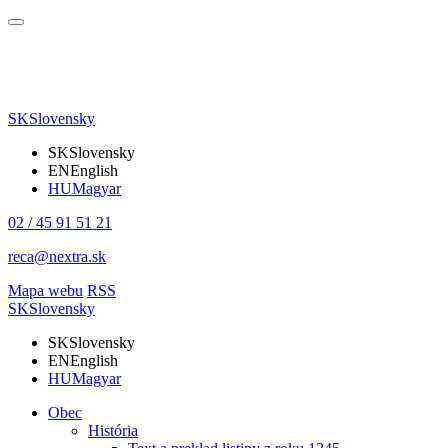
SK
Slovensky
SK
Slovensky
EN
English
HU
Magyar
02 / 45 91 51 21
reca@nextra.sk
Mapa webu
RSS
SK
Slovensky
SK
Slovensky
EN
English
HU
Magyar
Obec
História