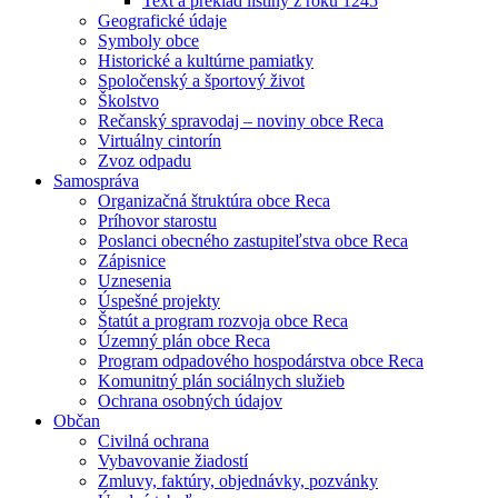
Text a preklad listiny z roku 1245
Geografické údaje
Symboly obce
Historické a kultúrne pamiatky
Spoločenský a športový život
Školstvo
Rečanský spravodaj – noviny obce Reca
Virtuálny cintorín
Zvoz odpadu
Samospráva
Organizačná štruktúra obce Reca
Príhovor starostu
Poslanci obecného zastupiteľstva obce Reca
Zápisnice
Uznesenia
Úspešné projekty
Štatút a program rozvoja obce Reca
Územný plán obce Reca
Program odpadového hospodárstva obce Reca
Komunitný plán sociálnych služieb
Ochrana osobných údajov
Občan
Civilná ochrana
Vybavovanie žiadostí
Zmluvy, faktúry, objednávky, pozvánky