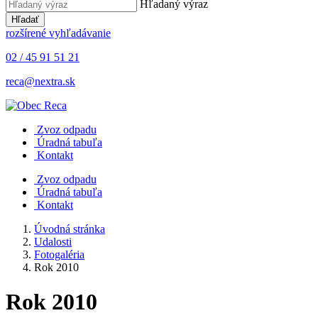
Hľadaný výraz
Hľadať
rozšírené vyhľadávanie
02 / 45 91 51 21
reca@nextra.sk
Zvoz odpadu
Úradná tabuľa
Kontakt
Zvoz odpadu
Úradná tabuľa
Kontakt
Úvodná stránka
Udalosti
Fotogaléria
Rok 2010
Rok 2010