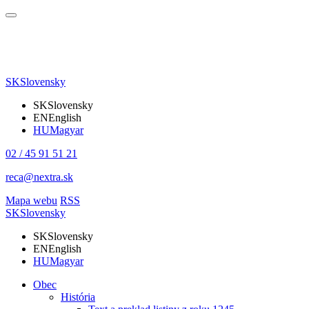
SK
Slovensky
SK
Slovensky
EN
English
HU
Magyar
02 / 45 91 51 21
reca@nextra.sk
Mapa webu
RSS
SK
Slovensky
SK
Slovensky
EN
English
HU
Magyar
Obec
História