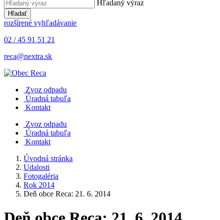
Hľadaný výraz
Hľadať
rozšírené vyhľadávanie
02 / 45 91 51 21
reca@nextra.sk
Zvoz odpadu
Úradná tabuľa
Kontakt
Zvoz odpadu
Úradná tabuľa
Kontakt
Úvodná stránka
Udalosti
Fotogaléria
Rok 2014
Deň obce Reca: 21. 6. 2014
Deň obce Reca: 21. 6. 2014