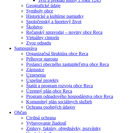
Text a preklad listiny z roku 1245
Geografické údaje
Symboly obce
Historické a kultúrne pamiatky
Spoločenský a športový život
Školstvo
Rečanský spravodaj – noviny obce Reca
Virtuálny cintorín
Zvoz odpadu
Samospráva
Organizačná štruktúra obce Reca
Príhovor starostu
Poslanci obecného zastupiteľstva obce Reca
Zápisnice
Uznesenia
Úspešné projekty
Štatút a program rozvoja obce Reca
Územný plán obce Reca
Program odpadového hospodárstva obce Reca
Komunitný plán sociálnych služieb
Ochrana osobných údajov
Občan
Civilná ochrana
Vybavovanie žiadostí
Zmluvy, faktúry, objednávky, pozvánky