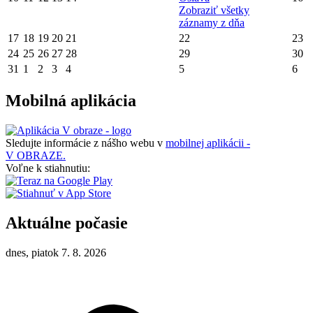
Zobraziť všetky
záznamy z dňa
17
18
19
20
21
22
23
24
25
26
27
28
29
30
31
1
2
3
4
5
6
Mobilná aplikácia
Sledujte informácie z nášho webu v
mobilnej aplikácii -
V OBRAZE.
Voľne k stiahnutiu:
Aktuálne počasie
dnes, piatok 7. 8. 2026