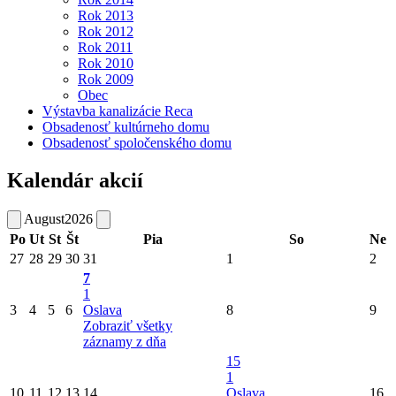
Rok 2013
Rok 2012
Rok 2011
Rok 2010
Rok 2009
Obec
Výstavba kanalizácie Reca
Obsadenosť kultúrneho domu
Obsadenosť spoločenského domu
Kalendár akcií
August
2026
Po
Ut
St
Št
Pia
So
Ne
27
28
29
30
31
1
2
7
1
3
4
5
6
Oslava
8
9
Zobraziť všetky
záznamy z dňa
15
1
10
11
12
13
14
Oslava
16