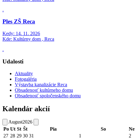
.
Ples ZŠ Reca
Kedy:
14. 11. 2026
Kde:
Kultúrny dom , Reca
.
Udalosti
Aktuality
Fotogaléria
Výstavba kanalizácie Reca
Obsadenosť kultúrneho domu
Obsadenosť spoločenského domu
Kalendár akcií
August
2026
Po
Ut
St
Št
Pia
So
Ne
27
28
29
30
31
1
2