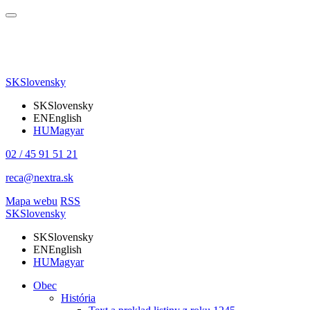
SK
Slovensky
SK
Slovensky
EN
English
HU
Magyar
02 / 45 91 51 21
reca@nextra.sk
Mapa webu
RSS
SK
Slovensky
SK
Slovensky
EN
English
HU
Magyar
Obec
História