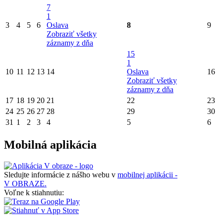
7
1
3
4
5
6
Oslava
8
9
Zobraziť všetky
záznamy z dňa
15
1
10
11
12
13
14
Oslava
16
Zobraziť všetky
záznamy z dňa
17
18
19
20
21
22
23
24
25
26
27
28
29
30
31
1
2
3
4
5
6
Mobilná aplikácia
Sledujte informácie z nášho webu v
mobilnej aplikácii -
V OBRAZE.
Voľne k stiahnutiu: