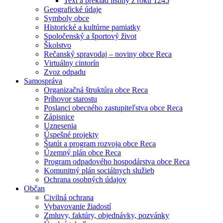
Text a preklad listiny z roku 1245
Geografické údaje
Symboly obce
Historické a kultúrne pamiatky
Spoločenský a športový život
Školstvo
Rečanský spravodaj – noviny obce Reca
Virtuálny cintorín
Zvoz odpadu
Samospráva
Organizačná štruktúra obce Reca
Príhovor starostu
Poslanci obecného zastupiteľstva obce Reca
Zápisnice
Uznesenia
Úspešné projekty
Štatút a program rozvoja obce Reca
Územný plán obce Reca
Program odpadového hospodárstva obce Reca
Komunitný plán sociálnych služieb
Ochrana osobných údajov
Občan
Civilná ochrana
Vybavovanie žiadostí
Zmluvy, faktúry, objednávky, pozvánky