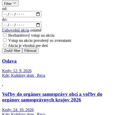
Filter
od:
do:
Ľubovolná akcia
ostatné
Bezbariérový vstup na akciu
Vstup na akciu povolený so zvieratami
Akcia je vhodná pre deti
Zrušiť filter
Filtrovať
Oslava
Kedy:
12. 9. 2026
Kde:
Kultúrny dom , Reca
.
Voľby do orgánov samosprávy obcí a voľby do
orgánov samosprávnych krajov 2026
Kedy:
24. 10. 2026
Kde:
Kultúrny dom , Reca