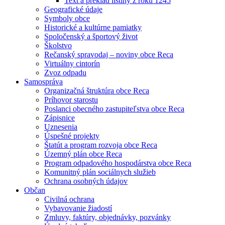
Text a preklad listiny z roku 1245
Geografické údaje
Symboly obce
Historické a kultúrne pamiatky
Spoločenský a športový život
Školstvo
Rečanský spravodaj – noviny obce Reca
Virtuálny cintorín
Zvoz odpadu
Samospráva
Organizačná štruktúra obce Reca
Príhovor starostu
Poslanci obecného zastupiteľstva obce Reca
Zápisnice
Uznesenia
Úspešné projekty
Štatút a program rozvoja obce Reca
Územný plán obce Reca
Program odpadového hospodárstva obce Reca
Komunitný plán sociálnych služieb
Ochrana osobných údajov
Občan
Civilná ochrana
Vybavovanie žiadostí
Zmluvy, faktúry, objednávky, pozvánky