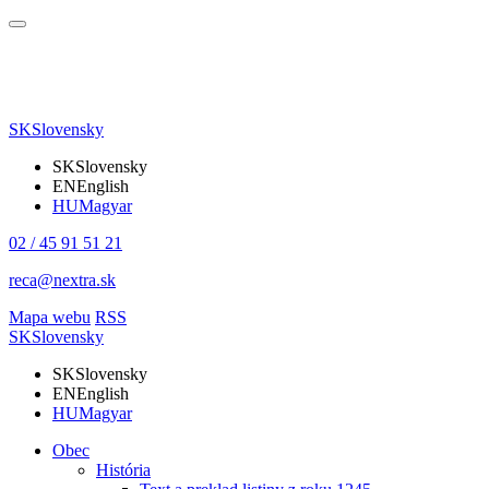
SK
Slovensky
SK
Slovensky
EN
English
HU
Magyar
02 / 45 91 51 21
reca@nextra.sk
Mapa webu
RSS
SK
Slovensky
SK
Slovensky
EN
English
HU
Magyar
Obec
História