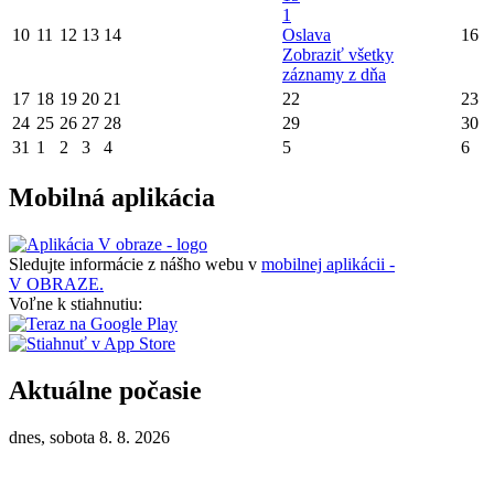
1
10
11
12
13
14
Oslava
16
Zobraziť všetky
záznamy z dňa
17
18
19
20
21
22
23
24
25
26
27
28
29
30
31
1
2
3
4
5
6
Mobilná aplikácia
Sledujte informácie z nášho webu v
mobilnej aplikácii -
V OBRAZE.
Voľne k stiahnutiu:
Aktuálne počasie
dnes, sobota 8. 8. 2026