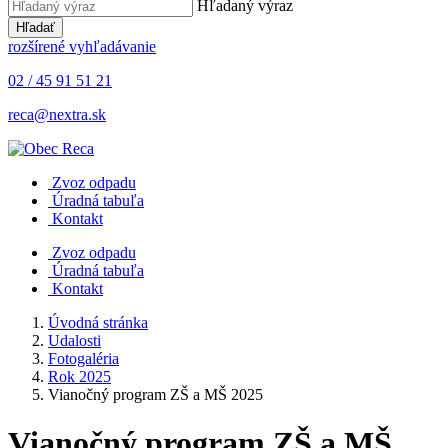
Hľadaný výraz
Hľadať
rozšírené vyhľadávanie
02 / 45 91 51 21
reca@nextra.sk
Zvoz odpadu
Úradná tabuľa
Kontakt
Zvoz odpadu
Úradná tabuľa
Kontakt
Úvodná stránka
Udalosti
Fotogaléria
Rok 2025
Vianočný program ZŠ a MŠ 2025
Vianočný program ZŠ a MŠ