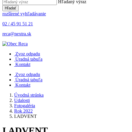
Hľadaný výraz
Hľadať
rozšírené vyhľadávanie
02 / 45 91 51 21
reca@nextra.sk
Zvoz odpadu
Úradná tabuľa
Kontakt
Zvoz odpadu
Úradná tabuľa
Kontakt
Úvodná stránka
Udalosti
Fotogaléria
Rok 2022
I.ADVENT
I.ADVENT