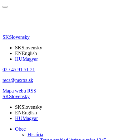
SK
Slovensky
SK
Slovensky
EN
English
HU
Magyar
02 / 45 91 51 21
reca@nextra.sk
Mapa webu
RSS
SK
Slovensky
SK
Slovensky
EN
English
HU
Magyar
Obec
História