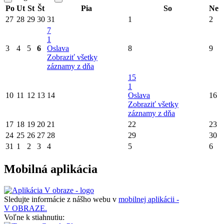
Po
Ut
St
Št
Pia
So
Ne
27
28
29
30
31
1
2
7
1
3
4
5
6
Oslava
8
9
Zobraziť všetky
záznamy z dňa
15
1
10
11
12
13
14
Oslava
16
Zobraziť všetky
záznamy z dňa
17
18
19
20
21
22
23
24
25
26
27
28
29
30
31
1
2
3
4
5
6
Mobilná aplikácia
Sledujte informácie z nášho webu v
mobilnej aplikácii -
V OBRAZE.
Voľne k stiahnutiu: