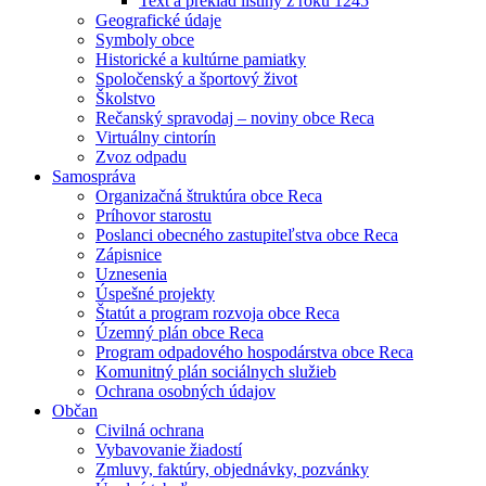
Text a preklad listiny z roku 1245
Geografické údaje
Symboly obce
Historické a kultúrne pamiatky
Spoločenský a športový život
Školstvo
Rečanský spravodaj – noviny obce Reca
Virtuálny cintorín
Zvoz odpadu
Samospráva
Organizačná štruktúra obce Reca
Príhovor starostu
Poslanci obecného zastupiteľstva obce Reca
Zápisnice
Uznesenia
Úspešné projekty
Štatút a program rozvoja obce Reca
Územný plán obce Reca
Program odpadového hospodárstva obce Reca
Komunitný plán sociálnych služieb
Ochrana osobných údajov
Občan
Civilná ochrana
Vybavovanie žiadostí
Zmluvy, faktúry, objednávky, pozvánky