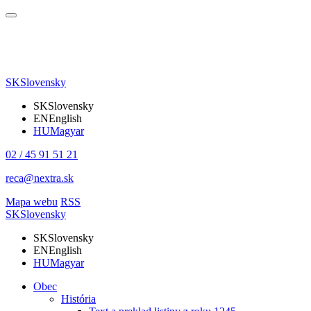
SK
Slovensky
SK
Slovensky
EN
English
HU
Magyar
02 / 45 91 51 21
reca@nextra.sk
Mapa webu
RSS
SK
Slovensky
SK
Slovensky
EN
English
HU
Magyar
Obec
História