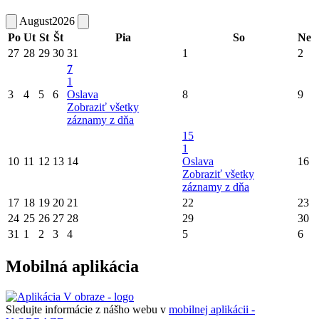
August
2026
Po
Ut
St
Št
Pia
So
Ne
27
28
29
30
31
1
2
7
1
3
4
5
6
Oslava
8
9
Zobraziť všetky
záznamy z dňa
15
1
10
11
12
13
14
Oslava
16
Zobraziť všetky
záznamy z dňa
17
18
19
20
21
22
23
24
25
26
27
28
29
30
31
1
2
3
4
5
6
Mobilná aplikácia
Sledujte informácie z nášho webu v
mobilnej aplikácii -