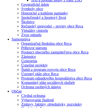
Text a preklad listiny z roku 1245
Geografické údaje
Symboly obce
Historické a kultúrne pamiatky
Spoločenský a športový život
Školstvo
Rečanský spravodaj – noviny obce Reca
Virtuálny cintorín
Zvoz odpadu
Samospráva
Organizačná štruktúra obce Reca
Príhovor starostu
Poslanci obecného zastupiteľstva obce Reca
Zápisnice
Uznesenia
Úspešné projekty
Štatút a program rozvoja obce Reca
Územný plán obce Reca
Program odpadového hospodárstva obce Reca
Komunitný plán sociálnych služieb
Ochrana osobných údajov
Občan
Civilná ochrana
Vybavovanie žiadostí
Zmluvy, faktúry, objednávky, pozvánky