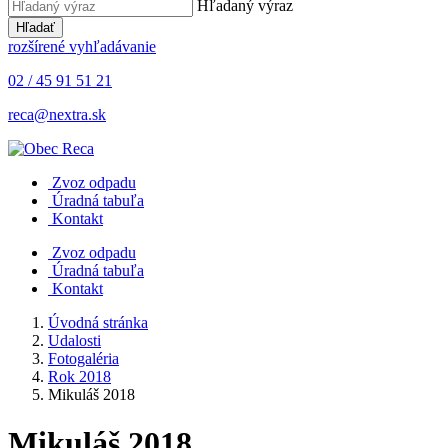
Hľadaný výraz
Hľadať
rozšírené vyhľadávanie
02 / 45 91 51 21
reca@nextra.sk
Zvoz odpadu
Úradná tabuľa
Kontakt
Zvoz odpadu
Úradná tabuľa
Kontakt
Úvodná stránka
Udalosti
Fotogaléria
Rok 2018
Mikuláš 2018
Mikuláš 2018