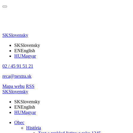
SK
Slovensky
SK
Slovensky
EN
English
HU
Magyar
02 / 45 91 51 21
reca@nextra.sk
Mapa webu
RSS
SK
Slovensky
SK
Slovensky
EN
English
HU
Magyar
Obec
História