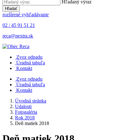
Hľadaný výraz
Hľadať
rozšírené vyhľadávanie
02 / 45 91 51 21
reca@nextra.sk
Zvoz odpadu
Úradná tabuľa
Kontakt
Zvoz odpadu
Úradná tabuľa
Kontakt
Úvodná stránka
Udalosti
Fotogaléria
Rok 2018
Deň matiek 2018
Deň matiek 2018