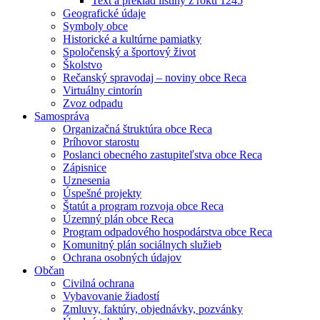
Text a preklad listiny z roku 1245
Geografické údaje
Symboly obce
Historické a kultúrne pamiatky
Spoločenský a športový život
Školstvo
Rečanský spravodaj – noviny obce Reca
Virtuálny cintorín
Zvoz odpadu
Samospráva
Organizačná štruktúra obce Reca
Príhovor starostu
Poslanci obecného zastupiteľstva obce Reca
Zápisnice
Uznesenia
Úspešné projekty
Štatút a program rozvoja obce Reca
Územný plán obce Reca
Program odpadového hospodárstva obce Reca
Komunitný plán sociálnych služieb
Ochrana osobných údajov
Občan
Civilná ochrana
Vybavovanie žiadostí
Zmluvy, faktúry, objednávky, pozvánky