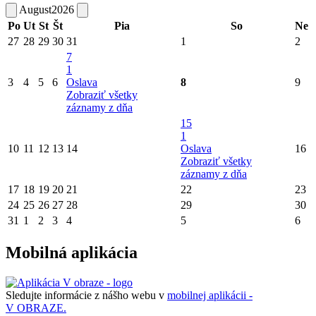
August
2026
Po
Ut
St
Št
Pia
So
Ne
27
28
29
30
31
1
2
7
1
3
4
5
6
Oslava
8
9
Zobraziť všetky
záznamy z dňa
15
1
10
11
12
13
14
Oslava
16
Zobraziť všetky
záznamy z dňa
17
18
19
20
21
22
23
24
25
26
27
28
29
30
31
1
2
3
4
5
6
Mobilná aplikácia
Sledujte informácie z nášho webu v
mobilnej aplikácii -
V OBRAZE.