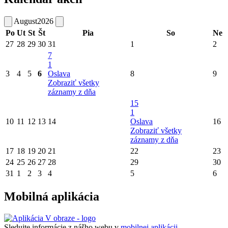
August
2026
Po
Ut
St
Št
Pia
So
Ne
27
28
29
30
31
1
2
7
1
3
4
5
6
Oslava
8
9
Zobraziť všetky
záznamy z dňa
15
1
10
11
12
13
14
Oslava
16
Zobraziť všetky
záznamy z dňa
17
18
19
20
21
22
23
24
25
26
27
28
29
30
31
1
2
3
4
5
6
Mobilná aplikácia
Sledujte informácie z nášho webu v
mobilnej aplikácii -