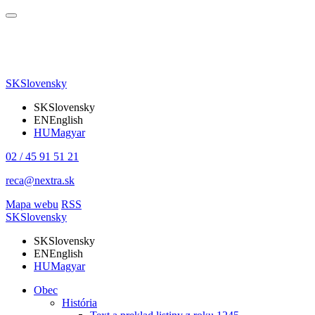
SK
Slovensky
SK
Slovensky
EN
English
HU
Magyar
02 / 45 91 51 21
reca@nextra.sk
Mapa webu
RSS
SK
Slovensky
SK
Slovensky
EN
English
HU
Magyar
Obec
História