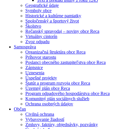
Text a preklad listiny z roku 1245
Geografické údaje
Symboly obce
Historické a kultúrne pamiatky
Spoločenský a športový život
Školstvo
Rečanský spravodaj – noviny obce Reca
Virtuálny cintorín
Zvoz odpadu
Samospráva
Organizačná štruktúra obce Reca
Príhovor starostu
Poslanci obecného zastupiteľstva obce Reca
Zápisnice
Uznesenia
Úspešné projekty
Štatút a program rozvoja obce Reca
Územný plán obce Reca
Program odpadového hospodárstva obce Reca
Komunitný plán sociálnych služieb
Ochrana osobných údajov
Občan
Civilná ochrana
Vybavovanie žiadostí
Zmluvy, faktúry, objednávky, pozvánky