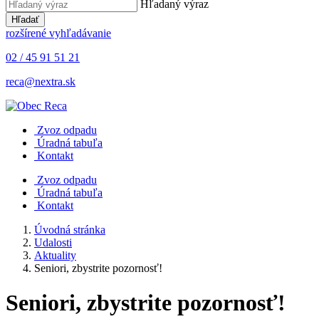
Hľadaný výraz
Hľadať
rozšírené vyhľadávanie
02 / 45 91 51 21
reca@nextra.sk
Zvoz odpadu
Úradná tabuľa
Kontakt
Zvoz odpadu
Úradná tabuľa
Kontakt
Úvodná stránka
Udalosti
Aktuality
Seniori, zbystrite pozornosť!
Seniori, zbystrite pozornosť!