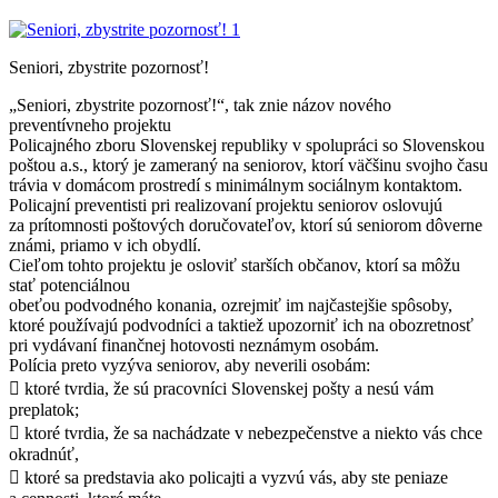
Seniori, zbystrite pozornosť!
„Seniori, zbystrite pozornosť!“, tak znie názov nového
preventívneho projektu
Policajného zboru Slovenskej republiky v spolupráci so Slovenskou
poštou a.s., ktorý je zameraný na seniorov, ktorí väčšinu svojho času
trávia v domácom prostredí s minimálnym sociálnym kontaktom.
Policajní preventisti pri realizovaní projektu seniorov oslovujú
za prítomnosti poštových doručovateľov, ktorí sú seniorom dôverne
známi, priamo v ich obydlí.
Cieľom tohto projektu je osloviť starších občanov, ktorí sa môžu
stať potenciálnou
obeťou podvodného konania, ozrejmiť im najčastejšie spôsoby,
ktoré používajú podvodníci a taktiež upozorniť ich na obozretnosť
pri vydávaní finančnej hotovosti neznámym osobám.
Polícia preto vyzýva seniorov, aby neverili osobám:
 ktoré tvrdia, že sú pracovníci Slovenskej pošty a nesú vám
preplatok;
 ktoré tvrdia, že sa nachádzate v nebezpečenstve a niekto vás chce
okradnúť,
 ktoré sa predstavia ako policajti a vyzvú vás, aby ste peniaze