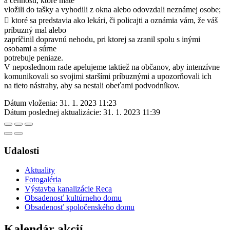
a cennosti, ktoré máte
vložili do tašky a vyhodili z okna alebo odovzdali neznámej osobe;
 ktoré sa predstavia ako lekári, či policajti a oznámia vám, že váš
príbuzný mal alebo
zapríčinil dopravnú nehodu, pri ktorej sa zranil spolu s inými
osobami a súrne
potrebuje peniaze.
V neposlednom rade apelujeme taktiež na občanov, aby intenzívne
komunikovali so svojimi staršími príbuznými a upozorňovali ich
na tieto nástrahy, aby sa nestali obeťami podvodníkov.
Dátum vloženia:
31. 1. 2023 11:23
Dátum poslednej aktualizácie:
31. 1. 2023 11:39
Udalosti
Aktuality
Fotogaléria
Výstavba kanalizácie Reca
Obsadenosť kultúrneho domu
Obsadenosť spoločenského domu
Kalendár akcií