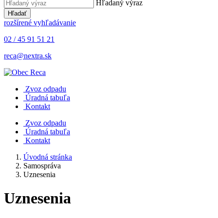
Hľadaný výraz
Hľadať
rozšírené vyhľadávanie
02 / 45 91 51 21
reca@nextra.sk
Zvoz odpadu
Úradná tabuľa
Kontakt
Zvoz odpadu
Úradná tabuľa
Kontakt
Úvodná stránka
Samospráva
Uznesenia
Uznesenia