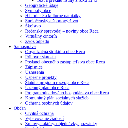
Text a preklad listiny z roku 1245
Geografické údaje
Symboly obce
Historické a kultúrne pamiatky
Spoločenský a športový život
Školstvo
Rečanský spravodaj – noviny obce Reca
Virtuálny cintorín
Zvoz odpadu
Samospráva
Organizačná štruktúra obce Reca
Príhovor starostu
Poslanci obecného zastupiteľstva obce Reca
Zápisnice
Uznesenia
Úspešné projekty
Štatút a program rozvoja obce Reca
Územný plán obce Reca
Program odpadového hospodárstva obce Reca
Komunitný plán sociálnych služieb
Ochrana osobných údajov
Občan
Civilná ochrana
Vybavovanie žiadostí
Zmluvy, faktúry, objednávky, pozvánky