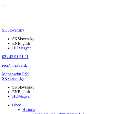
SK
Slovensky
SK
Slovensky
EN
English
HU
Magyar
02 / 45 91 51 21
reca@nextra.sk
Mapa webu
RSS
SK
Slovensky
SK
Slovensky
EN
English
HU
Magyar
Obec
História