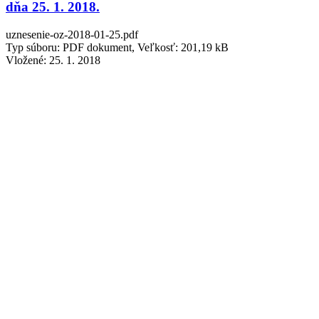
dňa 25. 1. 2018.
uznesenie-oz-2018-01-25.pdf
Typ súboru: PDF dokument, Veľkosť: 201,19 kB
Vložené:
25. 1. 2018
2017
Uznesenie z 15. zasadnutia OZ v Reci konaného dňa
23. 11. 2017.
uznesenie-oz-2017-11-23.pdf
Typ súboru: PDF dokument, Veľkosť: 209,85 kB
Vložené:
23. 11. 2017
Uznesenie zo 14. zasadnutia OZ v Reci konaného
dňa 28. 9. 2017.
uznesenie-oz-2017-09-28.pdf
Typ súboru: PDF dokument, Veľkosť: 191,17 kB
Vložené:
28. 9. 2017
Uznesenie z 13. zasadnutia OZ v Reci konaného dňa