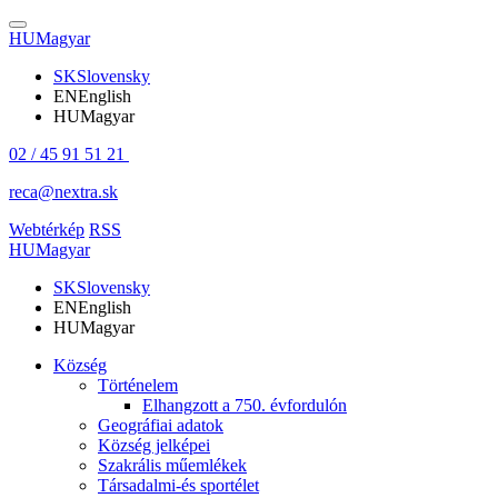
HU
Magyar
SK
Slovensky
EN
English
HU
Magyar
02 / 45 91 51 21
reca@nextra.sk
Webtérkép
RSS
HU
Magyar
SK
Slovensky
EN
English
HU
Magyar
Község
Történelem
Elhangzott a 750. évfordulón
Geográfiai adatok
Község jelképei
Szakrális műemlékek
Társadalmi-és sportélet