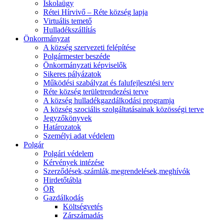
Iskolaügy
Rétei Hírvivő – Réte község lapja
Virtuális temető
Hulladékszállítás
Önkormányzat
A község szervezeti felépítése
Polgármester beszéde
Önkormányzati képviselők
Sikeres pályázatok
Működési szabályzat és falufejlesztési terv
Réte község területrendezési terve
A község hulladékgazdálkodási programja
A község szociális szolgáltatásainak közösségi terve
Jegyzőkönyvek
Határozatok
Személyi adat védelem
Polgár
Polgári védelem
Kérvények intézése
Szerződések,számlák,megrendelések,meghívók
Hirdetőtábla
ÖR
Gazdálkodás
Költségvetés
Zárszámadás