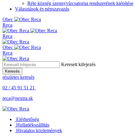
Réte község szennyvízcsatorna rendszerének kiépítése
Választások és népszavazás
Obe
c
Reca
Reca
Obe
c
Reca
Keresett kifejezés
Keresés
részletes keresés
02 / 45 91 51 21
reca@nextra.sk
Elérhetőség
Hulladékszállítás
Hivatalos közlemények