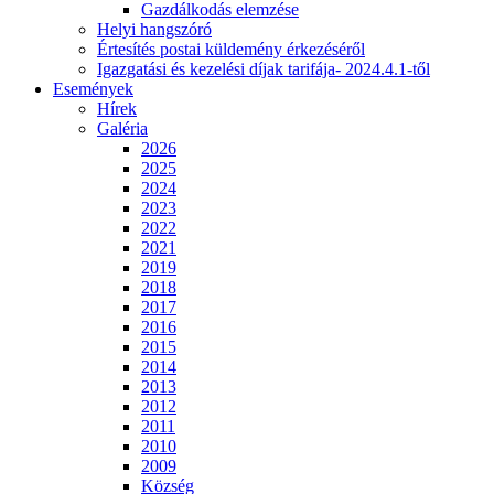
Gazdálkodás elemzése
Helyi hangszóró
Értesítés postai küldemény érkezéséről
Igazgatási és kezelési díjak tarifája- 2024.4.1-től
Események
Hírek
Galéria
2026
2025
2024
2023
2022
2021
2019
2018
2017
2016
2015
2014
2013
2012
2011
2010
2009
Község