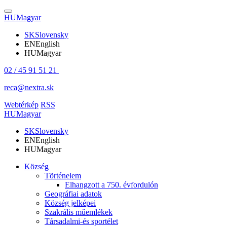
HU
Magyar
SK
Slovensky
EN
English
HU
Magyar
02 / 45 91 51 21
reca@nextra.sk
Webtérkép
RSS
HU
Magyar
SK
Slovensky
EN
English
HU
Magyar
Község
Történelem
Elhangzott a 750. évfordulón
Geográfiai adatok
Község jelképei
Szakrális műemlékek
Társadalmi-és sportélet