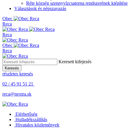
Réte község szennyvízcsatorna rendszerének kiépítése
Választások és népszavazás
Obe
c
Reca
Reca
Obe
c
Reca
Keresett kifejezés
Keresés
részletes keresés
02 / 45 91 51 21
reca@nextra.sk
Elérhetőség
Hulladékszállítás
Hivatalos közlemények