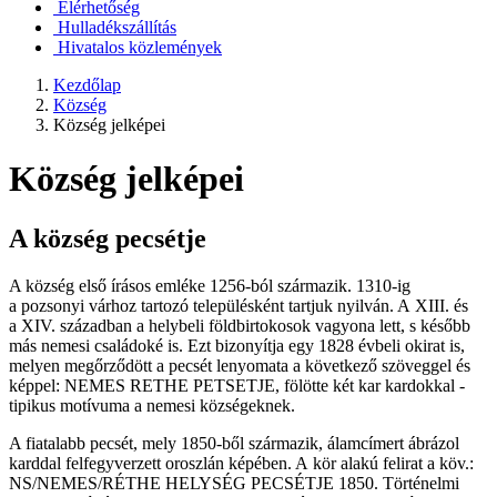
Elérhetőség
Hulladékszállítás
Hivatalos közlemények
Kezdőlap
Község
Község jelképei
Község jelképei
A község pecsétje
A község első írásos emléke 1256-ból származik. 1310-ig
a pozsonyi várhoz tartozó településként tartjuk nyilván. A XIII. és
a XIV. században a helybeli földbirtokosok vagyona lett, s később
más nemesi családoké is. Ezt bizonyítja egy 1828 évbeli okirat is,
melyen megőrződött a pecsét lenyomata a következő szöveggel és
képpel: NEMES RETHE PETSETJE, fölötte két kar kardokkal -
tipikus motívuma a nemesi községeknek.
A fiatalabb pecsét, mely 1850-ből származik, álamcímert ábrázol
karddal felfegyverzett oroszlán képében. A kör alakú felirat a köv.:
NS/NEMES/RÉTHE HELYSÉG PECSÉTJE 1850. Történelmi