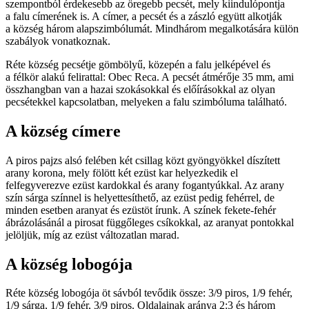
szempontból érdekesebb az öregebb pecsét, mely kiindulópontja
a falu címerének is. A címer, a pecsét és a zászló együtt alkotják
a község három alapszimbólumát. Mindhárom megalkotására külön
szabályok vonatkoznak.
Réte község pecsétje gömbölyű, közepén a falu jelképével és
a félkör alakú felirattal: Obec Reca. A pecsét átmérője 35 mm, ami
összhangban van a hazai szokásokkal és előírásokkal az olyan
pecsétekkel kapcsolatban, melyeken a falu szimbóluma található.
A község címere
A piros pajzs alsó felében két csillag közt gyöngyökkel díszített
arany korona, mely fölött két ezüst kar helyezkedik el
felfegyverezve ezüst kardokkal és arany fogantyúkkal. Az arany
szín sárga színnel is helyettesíthető, az ezüst pedig fehérrel, de
minden esetben aranyat és ezüstöt írunk. A színek fekete-fehér
ábrázolásánál a pirosat függőleges csíkokkal, az aranyat pontokkal
jelöljük, míg az ezüst változatlan marad.
A község lobogója
Réte község lobogója öt sávból tevődik össze: 3/9 piros, 1/9 fehér,
1/9 sárga, 1/9 fehér, 3/9 piros. Oldalainak aránya 2:3 és három