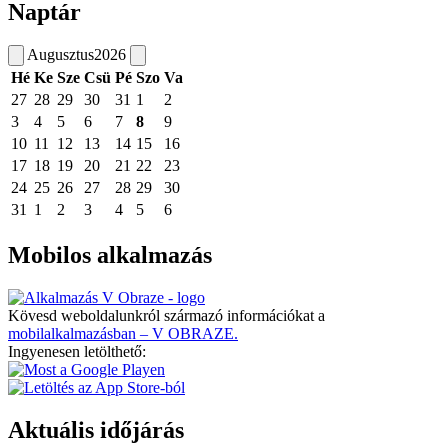
Naptár
Augusztus
2026
Hé
Ke
Sze
Csü
Pé
Szo
Va
27
28
29
30
31
1
2
3
4
5
6
7
8
9
10
11
12
13
14
15
16
17
18
19
20
21
22
23
24
25
26
27
28
29
30
31
1
2
3
4
5
6
Mobilos alkalmazás
Kövesd weboldalunkról származó információkat a
mobilalkalmazásban – V OBRAZE.
Ingyenesen letölthető:
Aktuális időjárás