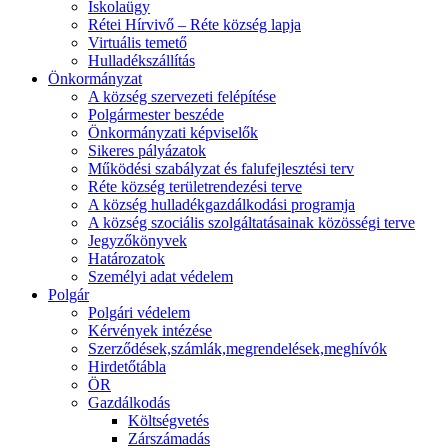
Iskolaügy
Rétei Hírvivő – Réte község lapja
Virtuális temető
Hulladékszállítás
Önkormányzat
A község szervezeti felépítése
Polgármester beszéde
Önkormányzati képviselők
Sikeres pályázatok
Működési szabályzat és falufejlesztési terv
Réte község területrendezési terve
A község hulladékgazdálkodási programja
A község szociális szolgáltatásainak közösségi terve
Jegyzőkönyvek
Határozatok
Személyi adat védelem
Polgár
Polgári védelem
Kérvények intézése
Szerződések,számlák,megrendelések,meghívók
Hirdetőtábla
ÖR
Gazdálkodás
Költségvetés
Zárszámadás