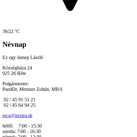
39/22 °C
Névnap
Ez egy ünnep
László
Községháza 24
925 26 Réte
Polgármester:
PaedDr. Metzner Zoltán, MBA
02 / 45 91 51 21
02 / 45 64 94 25
reca@nextra.sk
hétfő: 7:00 - 15:30
szerda: 7:00 - 16:30
péntek: 7:00 - 12:30