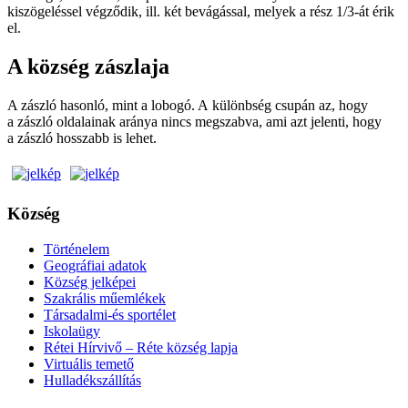
kiszögeléssel végződik, ill. két bevágással, melyek a rész 1/3-át érik
el.
A község zászlaja
A zászló hasonló, mint a lobogó. A különbség csupán az, hogy
a zászló oldalainak aránya nincs megszabva, ami azt jelenti, hogy
a zászló hosszabb is lehet.
Község
Történelem
Geográfiai adatok
Község jelképei
Szakrális műemlékek
Társadalmi-és sportélet
Iskolaügy
Rétei Hírvivő – Réte község lapja
Virtuális temető
Hulladékszállítás