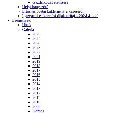
Gazdálkodás elemzése
Helyi hangszóró
Értesítés postai küldemény érkezéséről
Igazgatási és kezelési díjak tarifája- 2024.4.1-től
Események
Hírek
Galéria
2026
2025
2024
2023
2022
2021
2019
2018
2017
2016
2015
2014
2013
2012
2011
2010
2009
Község