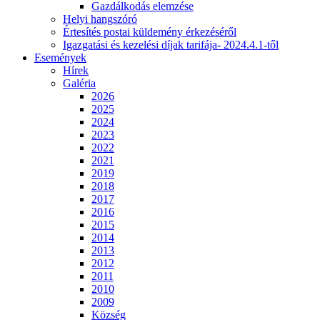
Gazdálkodás elemzése
Helyi hangszóró
Értesítés postai küldemény érkezéséről
Igazgatási és kezelési díjak tarifája- 2024.4.1-től
Események
Hírek
Galéria
2026
2025
2024
2023
2022
2021
2019
2018
2017
2016
2015
2014
2013
2012
2011
2010
2009
Község