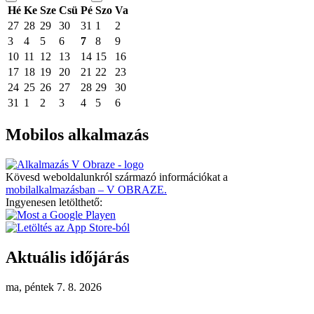
Hé
Ke
Sze
Csü
Pé
Szo
Va
27
28
29
30
31
1
2
3
4
5
6
7
8
9
10
11
12
13
14
15
16
17
18
19
20
21
22
23
24
25
26
27
28
29
30
31
1
2
3
4
5
6
Mobilos alkalmazás
Kövesd weboldalunkról származó információkat a
mobilalkalmazásban – V OBRAZE.
Ingyenesen letölthető:
Aktuális időjárás
ma, péntek 7. 8. 2026