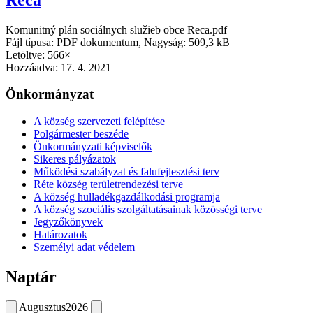
Komunitný plán sociálnych služieb obce Reca.pdf
Fájl típusa: PDF dokumentum, Nagyság: 509,3 kB
Letöltve: 566×
Hozzáadva:
17. 4. 2021
Önkormányzat
A község szervezeti felépítése
Polgármester beszéde
Önkormányzati képviselők
Sikeres pályázatok
Működési szabályzat és falufejlesztési terv
Réte község területrendezési terve
A község hulladékgazdálkodási programja
A község szociális szolgáltatásainak közösségi terve
Jegyzőkönyvek
Határozatok
Személyi adat védelem
Naptár
Augusztus
2026