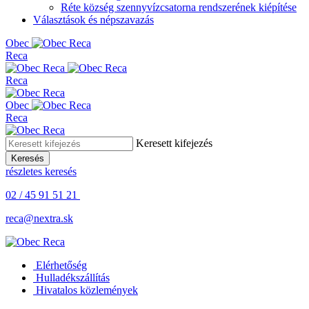
Réte község szennyvízcsatorna rendszerének kiépítése
Választások és népszavazás
Obe
c
Reca
Reca
Obe
c
Reca
Keresett kifejezés
Keresés
részletes keresés
02 / 45 91 51 21
reca@nextra.sk
Elérhetőség
Hulladékszállítás
Hivatalos közlemények