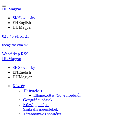
HU
Magyar
SK
Slovensky
EN
English
HU
Magyar
02 / 45 91 51 21
reca@nextra.sk
Webtérkép
RSS
HU
Magyar
SK
Slovensky
EN
English
HU
Magyar
Község
Történelem
Elhangzott a 750. évfordulón
Geográfiai adatok
Község jelképei
Szakrális műemlékek
Társadalmi-és sportélet