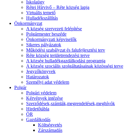
Iskolaügy
Rétei Hírvivő – Réte község lapja
Virtuális temető
Hulladékszállítás
Önkormányzat
A község szervezeti felépítése
Polgármester beszéde
Önkormányzati képviselők
Sikeres pályázatok
Működési szabályzat és falufejlesztési terv
Réte község területrendezési terve
A község hulladékgazdálkodási programja
A község szociális szolgáltatásainak közösségi terve
Jegyzőkönyvek
Határozatok
Személyi adat védelem
Polgár
Polgári védelem
Kérvények intézése
Szerződések,számlák,megrendelések,meghívók
Hirdetőtábla
ÖR
Gazdálkodás
Költségvetés
Zárszámadás