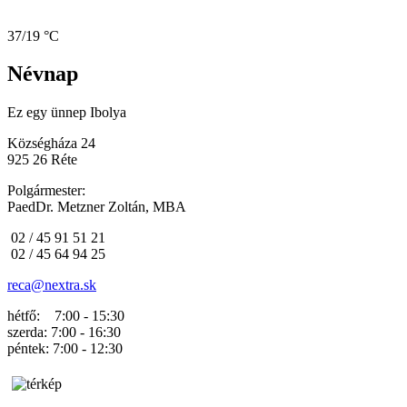
37/19 °C
Névnap
Ez egy ünnep
Ibolya
Községháza 24
925 26 Réte
Polgármester:
PaedDr. Metzner Zoltán, MBA
02 / 45 91 51 21
02 / 45 64 94 25
reca@nextra.sk
hétfő: 7:00 - 15:30
szerda: 7:00 - 16:30
péntek: 7:00 - 12:30