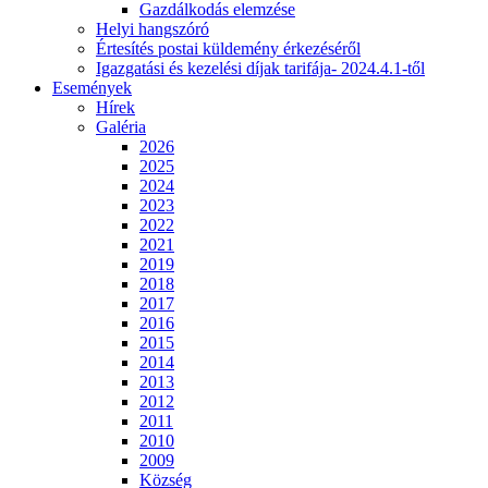
Gazdálkodás elemzése
Helyi hangszóró
Értesítés postai küldemény érkezéséről
Igazgatási és kezelési díjak tarifája- 2024.4.1-től
Események
Hírek
Galéria
2026
2025
2024
2023
2022
2021
2019
2018
2017
2016
2015
2014
2013
2012
2011
2010
2009
Község