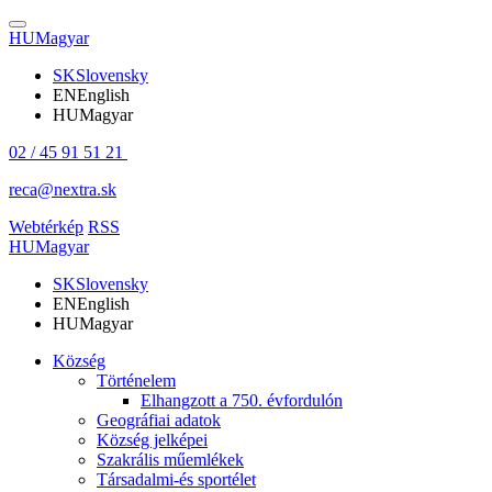
HU
Magyar
SK
Slovensky
EN
English
HU
Magyar
02 / 45 91 51 21
reca@nextra.sk
Webtérkép
RSS
HU
Magyar
SK
Slovensky
EN
English
HU
Magyar
Község
Történelem
Elhangzott a 750. évfordulón
Geográfiai adatok
Község jelképei
Szakrális műemlékek
Társadalmi-és sportélet