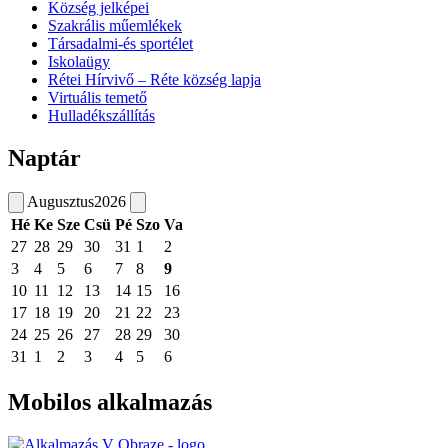
Község jelképei
Szakrális műemlékek
Társadalmi-és sportélet
Iskolaügy
Rétei Hírvivő – Réte község lapja
Virtuális temető
Hulladékszállítás
Naptár
Augusztus
2026
Hé
Ke
Sze
Csü
Pé
Szo
Va
27
28
29
30
31
1
2
3
4
5
6
7
8
9
10
11
12
13
14
15
16
17
18
19
20
21
22
23
24
25
26
27
28
29
30
31
1
2
3
4
5
6
Mobilos alkalmazás