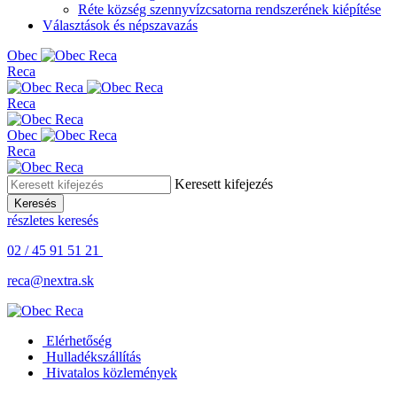
Réte község szennyvízcsatorna rendszerének kiépítése
Választások és népszavazás
Obe
c
Reca
Reca
Obe
c
Reca
Keresett kifejezés
Keresés
részletes keresés
02 / 45 91 51 21
reca@nextra.sk
Elérhetőség
Hulladékszállítás
Hivatalos közlemények