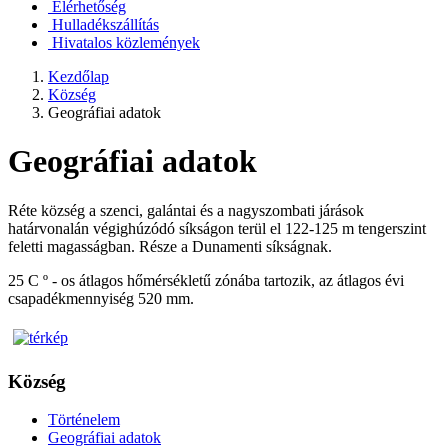
Elérhetőség
Hulladékszállítás
Hivatalos közlemények
Kezdőlap
Község
Geográfiai adatok
Geográfiai adatok
Réte község a szenci, galántai és a nagyszombati járások
határvonalán végighúzódó síkságon terül el 122-125 m tengerszint
feletti magasságban. Része a Dunamenti síkságnak.
25 C º - os átlagos hőmérsékletű zónába tartozik, az átlagos évi
csapadékmennyiség 520 mm.
Község
Történelem
Geográfiai adatok