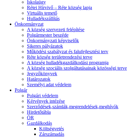
Iskolaügy
Rétei Hírvivő – Réte község lapja
Virtuális temető
Hulladékszállítás
Önkormányzat
A község szervezeti felépítése
Polgármester beszéde
Önkormányzati képviselők
Sikeres pályázatok
Működési szabályzat és falufejlesztési terv
Réte község területrendezési terve
A község hulladékgazdálkodási programja
A község szociális szolgáltatásainak közösségi terve
Jegyzőkönyvek
Határozatok
Személyi adat védelem
Polgár
Polgári védelem
Kérvények intézése
Szerződések,számlák,megrendelések,meghívók
Hirdetőtábla
ÖR
Gazdálkodás
Költségvetés
Zárszámadás