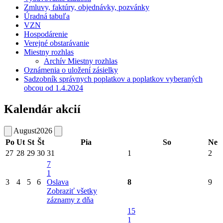
Zmluvy, faktúry, objednávky, pozvánky
Úradná tabuľa
VZN
Hospodárenie
Verejné obstarávanie
Miestny rozhlas
Archív Miestny rozhlas
Oznámenia o uložení zásielky
Sadzobník správnych poplatkov a poplatkov vyberaných
obcou od 1.4.2024
Kalendár akcií
August
2026
Po
Ut
St
Št
Pia
So
Ne
27
28
29
30
31
1
2
7
1
3
4
5
6
Oslava
8
9
Zobraziť všetky
záznamy z dňa
15
1