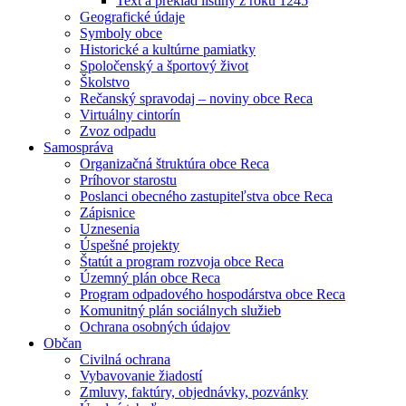
Text a preklad listiny z roku 1245
Geografické údaje
Symboly obce
Historické a kultúrne pamiatky
Spoločenský a športový život
Školstvo
Rečanský spravodaj – noviny obce Reca
Virtuálny cintorín
Zvoz odpadu
Samospráva
Organizačná štruktúra obce Reca
Príhovor starostu
Poslanci obecného zastupiteľstva obce Reca
Zápisnice
Uznesenia
Úspešné projekty
Štatút a program rozvoja obce Reca
Územný plán obce Reca
Program odpadového hospodárstva obce Reca
Komunitný plán sociálnych služieb
Ochrana osobných údajov
Občan
Civilná ochrana
Vybavovanie žiadostí
Zmluvy, faktúry, objednávky, pozvánky