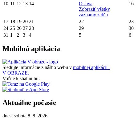
10
11
12
13
14
Oslava
16
Zobraziť všetky
záznamy z dňa
17
18
19
20
21
22
23
24
25
26
27
28
29
30
31
1
2
3
4
5
6
Mobilná aplikácia
Sledujte informácie z nášho webu v
mobilnej aplikácii -
V OBRAZE.
Voľne k stiahnutiu:
Aktuálne počasie
dnes, sobota 8. 8. 2026