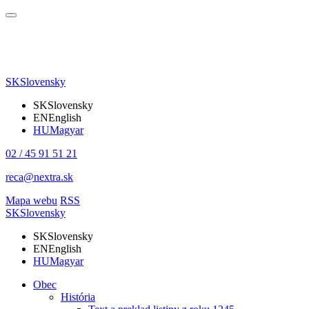
SK
Slovensky
SK
Slovensky
EN
English
HU
Magyar
02 / 45 91 51 21
reca@nextra.sk
Mapa webu
RSS
SK
Slovensky
SK
Slovensky
EN
English
HU
Magyar
Obec
História