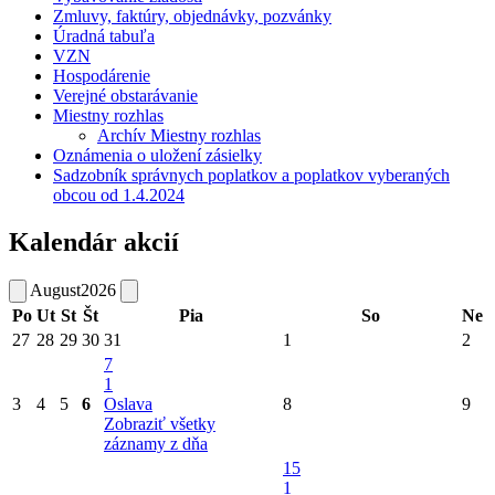
Zmluvy, faktúry, objednávky, pozvánky
Úradná tabuľa
VZN
Hospodárenie
Verejné obstarávanie
Miestny rozhlas
Archív Miestny rozhlas
Oznámenia o uložení zásielky
Sadzobník správnych poplatkov a poplatkov vyberaných
obcou od 1.4.2024
Kalendár akcií
August
2026
Po
Ut
St
Št
Pia
So
Ne
27
28
29
30
31
1
2
7
1
3
4
5
6
Oslava
8
9
Zobraziť všetky
záznamy z dňa
15
1