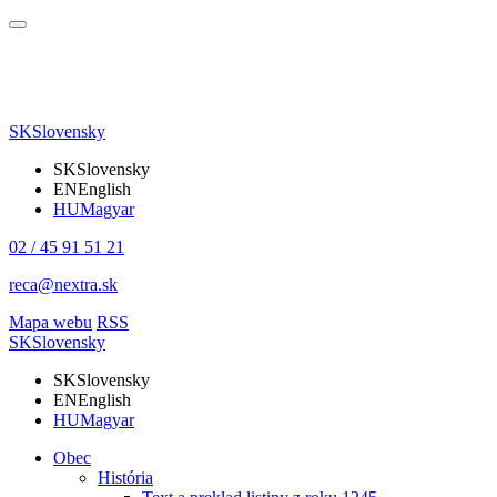
SK
Slovensky
SK
Slovensky
EN
English
HU
Magyar
02 / 45 91 51 21
reca@nextra.sk
Mapa webu
RSS
SK
Slovensky
SK
Slovensky
EN
English
HU
Magyar
Obec
História