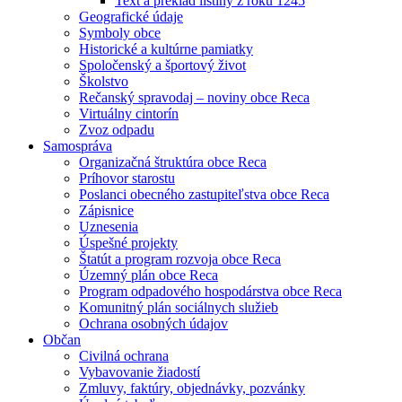
Text a preklad listiny z roku 1245
Geografické údaje
Symboly obce
Historické a kultúrne pamiatky
Spoločenský a športový život
Školstvo
Rečanský spravodaj – noviny obce Reca
Virtuálny cintorín
Zvoz odpadu
Samospráva
Organizačná štruktúra obce Reca
Príhovor starostu
Poslanci obecného zastupiteľstva obce Reca
Zápisnice
Uznesenia
Úspešné projekty
Štatút a program rozvoja obce Reca
Územný plán obce Reca
Program odpadového hospodárstva obce Reca
Komunitný plán sociálnych služieb
Ochrana osobných údajov
Občan
Civilná ochrana
Vybavovanie žiadostí
Zmluvy, faktúry, objednávky, pozvánky