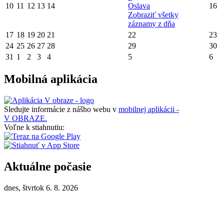
10
11
12
13
14
Oslava
16
Zobraziť všetky
záznamy z dňa
17
18
19
20
21
22
23
24
25
26
27
28
29
30
31
1
2
3
4
5
6
Mobilná aplikácia
Sledujte informácie z nášho webu v
mobilnej aplikácii -
V OBRAZE.
Voľne k stiahnutiu:
Aktuálne počasie
dnes, štvrtok 6. 8. 2026