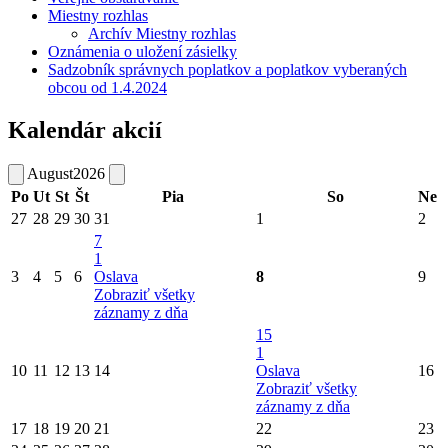
Miestny rozhlas
Archív Miestny rozhlas
Oznámenia o uložení zásielky
Sadzobník správnych poplatkov a poplatkov vyberaných
obcou od 1.4.2024
Kalendár akcií
August
2026
Po
Ut
St
Št
Pia
So
Ne
27
28
29
30
31
1
2
7
1
3
4
5
6
Oslava
8
9
Zobraziť všetky
záznamy z dňa
15
1
10
11
12
13
14
Oslava
16
Zobraziť všetky
záznamy z dňa
17
18
19
20
21
22
23