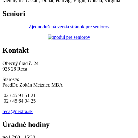
Meniny má
Oskár
, Donát, Hartvig, Virgín, Donáta, Virgínia
Seniori
Zjednodušená verzia stránok pre seniorov
Kontakt
Obecný úrad č. 24
925 26 Reca
Starosta:
PaedDr. Zoltán Metzner, MBA
02 / 45 91 51 21
02 / 45 64 94 25
reca@nextra.sk
Úradné hodiny
po |
7:00 - 15:30