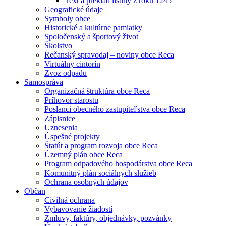
Text a preklad listiny z roku 1245
Geografické údaje
Symboly obce
Historické a kultúrne pamiatky
Spoločenský a športový život
Školstvo
Rečanský spravodaj – noviny obce Reca
Virtuálny cintorín
Zvoz odpadu
Samospráva
Organizačná štruktúra obce Reca
Príhovor starostu
Poslanci obecného zastupiteľstva obce Reca
Zápisnice
Uznesenia
Úspešné projekty
Štatút a program rozvoja obce Reca
Územný plán obce Reca
Program odpadového hospodárstva obce Reca
Komunitný plán sociálnych služieb
Ochrana osobných údajov
Občan
Civilná ochrana
Vybavovanie žiadostí
Zmluvy, faktúry, objednávky, pozvánky