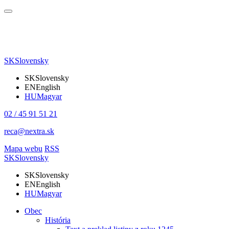
SK
Slovensky
SK
Slovensky
EN
English
HU
Magyar
02 / 45 91 51 21
reca@nextra.sk
Mapa webu
RSS
SK
Slovensky
SK
Slovensky
EN
English
HU
Magyar
Obec
História