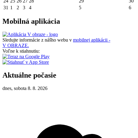
24
25
26
27
28
29
30
31
1
2
3
4
5
6
Mobilná aplikácia
Sledujte informácie z nášho webu v
mobilnej aplikácii -
V OBRAZE.
Voľne k stiahnutiu:
Aktuálne počasie
dnes, sobota 8. 8. 2026