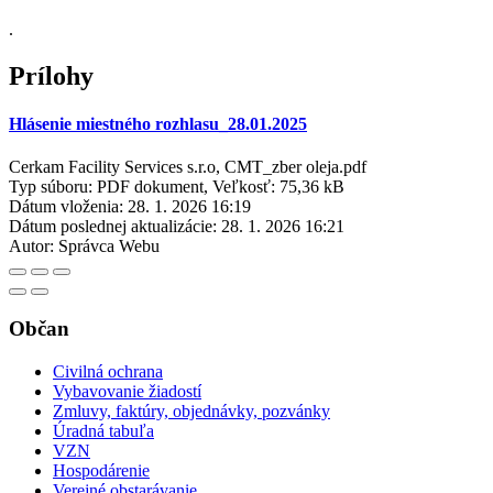
.
Prílohy
Hlásenie miestného rozhlasu_28.01.2025
Cerkam Facility Services s.r.o, CMT_zber oleja.pdf
Typ súboru: PDF dokument, Veľkosť: 75,36 kB
Dátum vloženia:
28. 1. 2026 16:19
Dátum poslednej aktualizácie:
28. 1. 2026 16:21
Autor:
Správca Webu
Občan
Civilná ochrana
Vybavovanie žiadostí
Zmluvy, faktúry, objednávky, pozvánky
Úradná tabuľa
VZN
Hospodárenie
Verejné obstarávanie