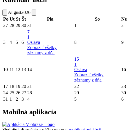
August
2026
Po
Ut
St
Št
Pia
So
Ne
27
28
29
30
31
1
2
7
1
3
4
5
6
Oslava
8
9
Zobraziť všetky
záznamy z dňa
15
1
10
11
12
13
14
Oslava
16
Zobraziť všetky
záznamy z dňa
17
18
19
20
21
22
23
24
25
26
27
28
29
30
31
1
2
3
4
5
6
Mobilná aplikácia
Sledujte informácie z nášho webu v
mobilnej aplikácii -