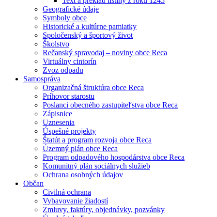
Text a preklad listiny z roku 1245
Geografické údaje
Symboly obce
Historické a kultúrne pamiatky
Spoločenský a športový život
Školstvo
Rečanský spravodaj – noviny obce Reca
Virtuálny cintorín
Zvoz odpadu
Samospráva
Organizačná štruktúra obce Reca
Príhovor starostu
Poslanci obecného zastupiteľstva obce Reca
Zápisnice
Uznesenia
Úspešné projekty
Štatút a program rozvoja obce Reca
Územný plán obce Reca
Program odpadového hospodárstva obce Reca
Komunitný plán sociálnych služieb
Ochrana osobných údajov
Občan
Civilná ochrana
Vybavovanie žiadostí
Zmluvy, faktúry, objednávky, pozvánky