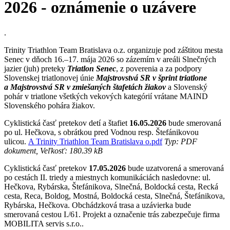
2026 - oznámenie o uzávere
.
Trinity Triathlon Team Bratislava o.z. organizuje pod záštitou mesta
Senec v dňoch 16.–17. mája 2026 so zázemím v areáli Slnečných
jazier (juh) preteky
Triatlon Senec
, z poverenia a za podpory
Slovenskej triatlonovej únie
Majstrovstvá SR v šprint triatlone
a Majstrovstvá SR v zmiešaných štafetách žiakov
a Slovenský
pohár v triatlone všetkých vekových kategórií vrátane MAIND
Slovenského pohára žiakov.
Cyklistická časť pretekov detí a štafiet
16.05.2026
bude smerovaná
po ul. Hečkova, s obrátkou pred Vodnou resp. Štefánikovou
ulicou.
A Trinity Triathlon Team Bratislava o.pdf
Typ: PDF
dokument, Veľkosť: 180.39 kB
Cyklistická časť pretekov
17.05.2026
bude uzatvorená a smerovaná
po cestách II. triedy a miestnych komunikáciách nasledovne: ul.
Hečkova, Rybárska, Štefánikova, Slnečná, Boldocká cesta, Recká
cesta, Reca, Boldog, Mostná, Boldocká cesta, Slnečná, Štefánikova,
Rybárska, Hečkova. Obchádzková trasa a uzávierka bude
smerovaná cestou I./61. Projekt a označenie trás zabezpečuje firma
MOBILITA servis s.r.o..