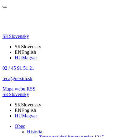
SK
Slovensky
SK
Slovensky
EN
English
HU
Magyar
02 / 45 91 51 21
reca@nextra.sk
Mapa webu
RSS
SK
Slovensky
SK
Slovensky
EN
English
HU
Magyar
Obec
História