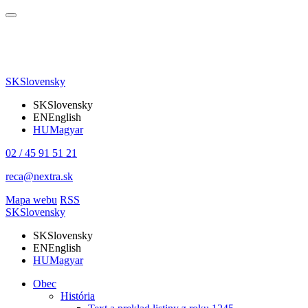
SK
Slovensky
SK
Slovensky
EN
English
HU
Magyar
02 / 45 91 51 21
reca@nextra.sk
Mapa webu
RSS
SK
Slovensky
SK
Slovensky
EN
English
HU
Magyar
Obec
História