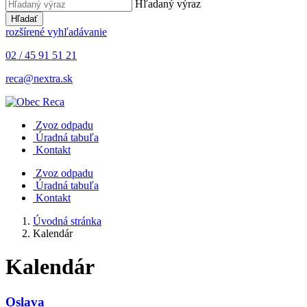
Hľadaný výraz
Hľadať
rozšírené vyhľadávanie
02 / 45 91 51 21
reca@nextra.sk
Zvoz odpadu
Úradná tabuľa
Kontakt
Zvoz odpadu
Úradná tabuľa
Kontakt
Úvodná stránka
Kalendár
Kalendár
Oslava