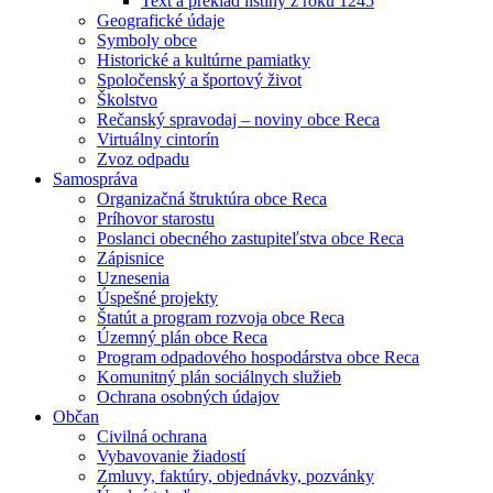
Text a preklad listiny z roku 1245
Geografické údaje
Symboly obce
Historické a kultúrne pamiatky
Spoločenský a športový život
Školstvo
Rečanský spravodaj – noviny obce Reca
Virtuálny cintorín
Zvoz odpadu
Samospráva
Organizačná štruktúra obce Reca
Príhovor starostu
Poslanci obecného zastupiteľstva obce Reca
Zápisnice
Uznesenia
Úspešné projekty
Štatút a program rozvoja obce Reca
Územný plán obce Reca
Program odpadového hospodárstva obce Reca
Komunitný plán sociálnych služieb
Ochrana osobných údajov
Občan
Civilná ochrana
Vybavovanie žiadostí
Zmluvy, faktúry, objednávky, pozvánky