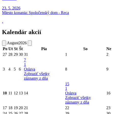
23. 5. 2026
Miesto konania:
Spoločenský dom - Reca
.
Kalendár akcií
August
2026
Po
Ut
St
Št
Pia
So
Ne
27
28
29
30
31
1
2
7
1
3
4
5
6
Oslava
8
9
Zobraziť všetky
záznamy z dňa
15
1
10
11
12
13
14
Oslava
16
Zobraziť všetky
záznamy z dňa
17
18
19
20
21
22
23
24
25
26
27
28
29
30