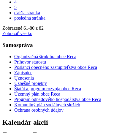
4
5
ďalšia stránka
posledná stránka
Zobrazené
61
-
80
z 82
Zobraziť všetko
Samospráva
Organizačná štruktúra obce Reca
Príhovor starostu
Poslanci obecného zastupiteľstva obce Reca
Zápisnice
Uznesenia
Úspešné projekty
Štatút a program rozvoja obce Reca
Územný plán obce Reca
Program odpadového hospodárstva obce Reca
Komunitný plán sociálnych služieb
Ochrana osobných údajov
Kalendár akcií