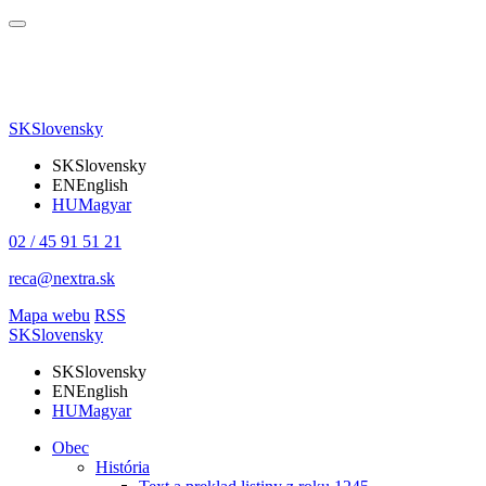
SK
Slovensky
SK
Slovensky
EN
English
HU
Magyar
02 / 45 91 51 21
reca@nextra.sk
Mapa webu
RSS
SK
Slovensky
SK
Slovensky
EN
English
HU
Magyar
Obec
História