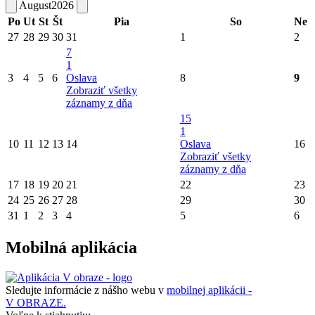
August
2026
Po
Ut
St
Št
Pia
So
Ne
27
28
29
30
31
1
2
7
1
3
4
5
6
Oslava
8
9
Zobraziť všetky
záznamy z dňa
15
1
10
11
12
13
14
Oslava
16
Zobraziť všetky
záznamy z dňa
17
18
19
20
21
22
23
24
25
26
27
28
29
30
31
1
2
3
4
5
6
Mobilná aplikácia
Sledujte informácie z nášho webu v
mobilnej aplikácii -
V OBRAZE.