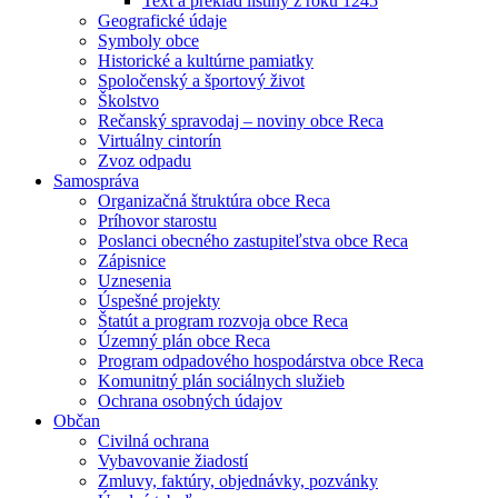
Text a preklad listiny z roku 1245
Geografické údaje
Symboly obce
Historické a kultúrne pamiatky
Spoločenský a športový život
Školstvo
Rečanský spravodaj – noviny obce Reca
Virtuálny cintorín
Zvoz odpadu
Samospráva
Organizačná štruktúra obce Reca
Príhovor starostu
Poslanci obecného zastupiteľstva obce Reca
Zápisnice
Uznesenia
Úspešné projekty
Štatút a program rozvoja obce Reca
Územný plán obce Reca
Program odpadového hospodárstva obce Reca
Komunitný plán sociálnych služieb
Ochrana osobných údajov
Občan
Civilná ochrana
Vybavovanie žiadostí
Zmluvy, faktúry, objednávky, pozvánky