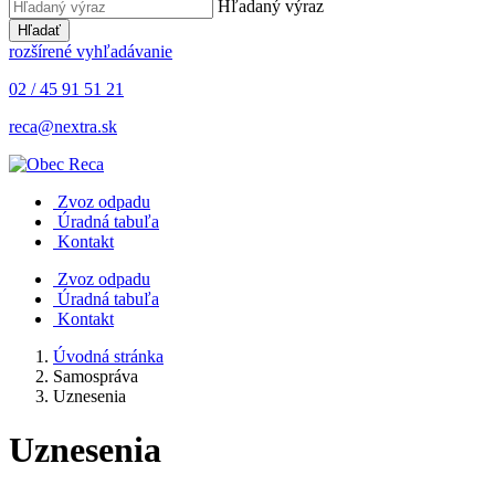
Hľadaný výraz
Hľadať
rozšírené vyhľadávanie
02 / 45 91 51 21
reca@nextra.sk
Zvoz odpadu
Úradná tabuľa
Kontakt
Zvoz odpadu
Úradná tabuľa
Kontakt
Úvodná stránka
Samospráva
Uznesenia
Uznesenia