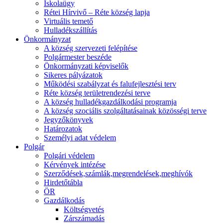
Iskolaügy
Rétei Hírvivő – Réte község lapja
Virtuális temető
Hulladékszállítás
Önkormányzat
A község szervezeti felépítése
Polgármester beszéde
Önkormányzati képviselők
Sikeres pályázatok
Működési szabályzat és falufejlesztési terv
Réte község területrendezési terve
A község hulladékgazdálkodási programja
A község szociális szolgáltatásainak közösségi terve
Jegyzőkönyvek
Határozatok
Személyi adat védelem
Polgár
Polgári védelem
Kérvények intézése
Szerződések,számlák,megrendelések,meghívók
Hirdetőtábla
ÖR
Gazdálkodás
Költségvetés
Zárszámadás