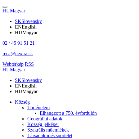
HU
Magyar
SK
Slovensky
EN
English
HU
Magyar
02 / 45 91 51 21
reca@nextra.sk
Webtérkép
RSS
HU
Magyar
SK
Slovensky
EN
English
HU
Magyar
Község
Történelem
Elhangzott a 750. évfordulón
Geográfiai adatok
Község jelképei
Szakrális műemlékek
Társadalmi-és sportélet