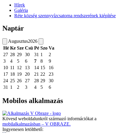
Hírek
Galéria
Réte község szennyvízcsatorna rendszerének kiépítése
Naptár
Augusztus
2026
Hé
Ke
Sze
Csü
Pé
Szo
Va
27
28
29
30
31
1
2
3
4
5
6
7
8
9
10
11
12
13
14
15
16
17
18
19
20
21
22
23
24
25
26
27
28
29
30
31
1
2
3
4
5
6
Mobilos alkalmazás
Kövesd weboldalunkról származó információkat a
mobilalkalmazásban – V OBRAZE.
Ingyenesen letölthető: