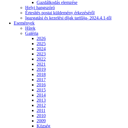
Gazdálkodás elemzése
Helyi hangszóró
Értesítés postai küldemény érkezéséről
Igazgatási és kezelési díjak tarifája- 2024.4.1-től
Események
Hírek
Galéria
2026
2025
2024
2023
2022
2021
2019
2018
2017
2016
2015
2014
2013
2012
2011
2010
2009
Község