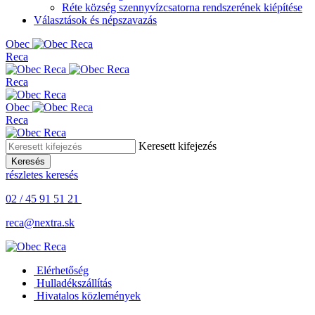
Réte község szennyvízcsatorna rendszerének kiépítése
Választások és népszavazás
Obe
c
Reca
Reca
Obe
c
Reca
Keresett kifejezés
Keresés
részletes keresés
02 / 45 91 51 21
reca@nextra.sk
Elérhetőség
Hulladékszállítás
Hivatalos közlemények