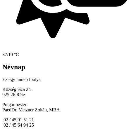
37/19 °C
Névnap
Ez egy ünnep
Ibolya
Községháza 24
925 26 Réte
Polgármester:
PaedDr. Metzner Zoltán, MBA
02 / 45 91 51 21
02 / 45 64 94 25