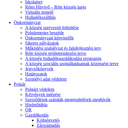
Iskolaügy
Rétei Hírvivő – Réte község lapja
Virtuális temető
Hulladékszállítás
Önkormányzat
A község szervezeti felépítése
Polgármester beszéde
Önkormányzati képviselők
Sikeres pályázatok
Működési szabályzat és falufejlesztési terv
Réte község területrendezési terve
A község hulladékgazdálkodási programja
A község szociális szolgáltatásainak közösségi terve
Jegyzőkönyvek
Határozatok
Személyi adat védelem
Polgár
Polgári védelem
Kérvények intézése
Szerződések,számlák,megrendelések,meghívók
Hirdetőtábla
ÖR
Gazdálkodás
Költségvetés
Zárszámadás