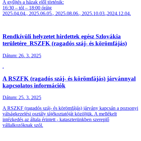
A gyűjtés a házak elől történik:
16:30 – tól – 18:00 óráig
2025.04.04., 2025.06.05., 2025.08.06., 2025.10.03.,2024.12.04.
Rendkívüli helyzetet hirdettek egész Szlovákia
területére_RSZFK (ragadós száj- és körömfájás)
Dátum:
26. 3. 2025
.
A RSZFK (ragadós száj- és körömfájás) járvánnyal
kapcsolatos információk
Dátum:
25. 3. 2025
A RSZKF (ragadós száj- és körömfájás) járvány kapcsán a pozsonyi
válságkezelési osztály tájékoztatóját közöljük. A mellékelt
intézkedés az általa érintett - kataszterünkben szereplő
vállalkozóknak szól.