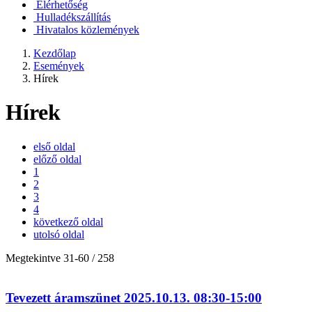
Elérhetőség
Hulladékszállítás
Hivatalos közlemények
Kezdőlap
Események
Hírek
Hírek
első oldal
előző oldal
1
2
3
4
következő oldal
utolsó oldal
Megtekintve
31
-
60
/ 258
Tevezett áramszünet 2025.10.13. 08:30-15:00