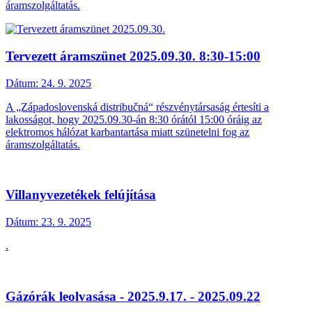
áramszolgáltatás.
Tervezett áramszünet 2025.09.30. 8:30-15:00
Dátum:
24. 9. 2025
A „Západoslovenská distribučná“ részvénytársaság értesíti a
lakosságot, hogy 2025.09.30-án 8:30 órától 15:00 óráig az
elektromos hálózat karbantartása miatt szünetelni fog az
áramszolgáltatás.
Villanyvezetékek felújítása
Dátum:
23. 9. 2025
.
Gázórák leolvasása - 2025.9.17. - 2025.09.22