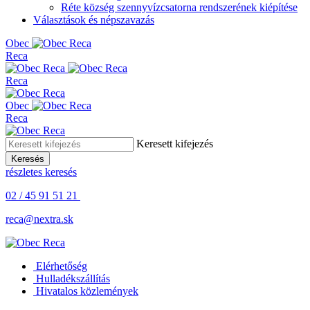
Réte község szennyvízcsatorna rendszerének kiépítése
Választások és népszavazás
Obe
c
Reca
Reca
Obe
c
Reca
Keresett kifejezés
Keresés
részletes keresés
02 / 45 91 51 21
reca@nextra.sk
Elérhetőség
Hulladékszállítás
Hivatalos közlemények