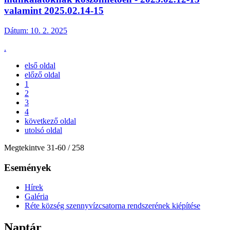
valamint 2025.02.14-15
Dátum:
10. 2. 2025
.
első oldal
előző oldal
1
2
3
4
következő oldal
utolsó oldal
Megtekintve
31
-
60
/ 258
Események
Hírek
Galéria
Réte község szennyvízcsatorna rendszerének kiépítése
Naptár