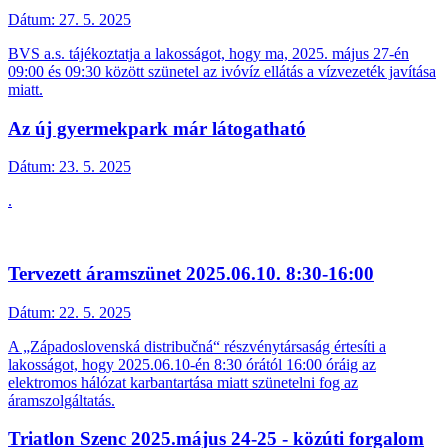
Dátum:
27. 5. 2025
BVS a.s. tájékoztatja a lakosságot, hogy ma, 2025. május 27-én
09:00 és 09:30 között szünetel az ivóvíz ellátás a vízvezeték javítása
miatt.
Az új gyermekpark már látogatható
Dátum:
23. 5. 2025
.
Tervezett áramszünet 2025.06.10. 8:30-16:00
Dátum:
22. 5. 2025
A „Západoslovenská distribučná“ részvénytársaság értesíti a
lakosságot, hogy 2025.06.10-én 8:30 órától 16:00 óráig az
elektromos hálózat karbantartása miatt szünetelni fog az
áramszolgáltatás.
Triatlon Szenc 2025.május 24-25 - közúti forgalom