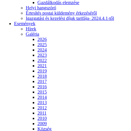
Gazdálkodás elemzése
Helyi hangszóró
Értesítés postai küldemény érkezéséről
Igazgatási és kezelési díjak tarifája- 2024.4.1-től
Események
Hírek
Galéria
2026
2025
2024
2023
2022
2021
2019
2018
2017
2016
2015
2014
2013
2012
2011
2010
2009
Község