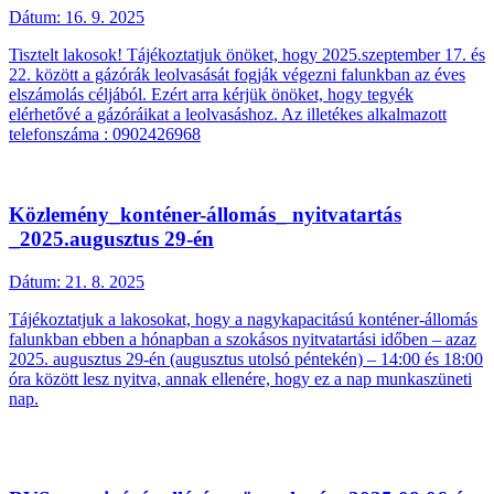
Dátum:
16. 9. 2025
Tisztelt lakosok! Tájékoztatjuk önöket, hogy 2025.szeptember 17. és
22. között a gázórák leolvasását fogják végezni falunkban az éves
elszámolás céljából. Ezért arra kérjük önöket, hogy tegyék
elérhetővé a gázóráikat a leolvasáshoz. Az illetékes alkalmazott
telefonszáma : 0902426968
Közlemény_konténer-állomás_ nyitvatartás
_2025.augusztus 29-én
Dátum:
21. 8. 2025
Tájékoztatjuk a lakosokat, hogy a nagykapacitású konténer-állomás
falunkban ebben a hónapban a szokásos nyitvatartási időben – azaz
2025. augusztus 29-én (augusztus utolsó péntekén) – 14:00 és 18:00
óra között lesz nyitva, annak ellenére, hogy ez a nap munkaszüneti
nap.