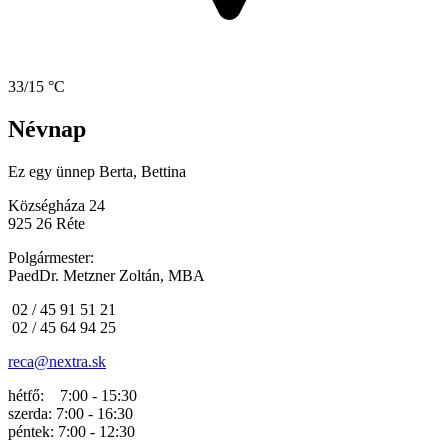
33/15 °C
Névnap
Ez egy ünnep
Berta, Bettina
Községháza 24
925 26 Réte
Polgármester:
PaedDr. Metzner Zoltán, MBA
02 / 45 91 51 21
02 / 45 64 94 25
reca@nextra.sk
hétfő: 7:00 - 15:30
szerda: 7:00 - 16:30
péntek: 7:00 - 12:30