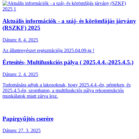
Aktuális információk - a száj- és körömfájás járvány
(RSZKF) 2025
Dátum:
8. 4. 2025
Az állattenyészet regisztrációja 2025.04.09-ig !
Értesítés- Multifunkciós pálya ( 2025.4.4.-2025.4.5.)
Dátum:
2. 4. 2025
Tudomására adjuk a lakosoknak, hogy 2025.4.4.-én, pénteken, és
2025.4.5-én, szombaton, a multifunkciós pálya rekonstrukciós
munkálatok miatt zárva lesz.
Papírgyűjtés cserére
Dátum:
27. 3. 2025