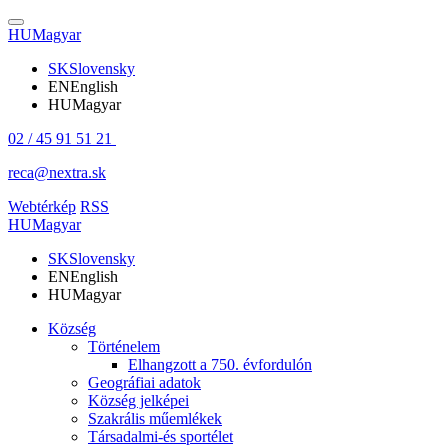
HU
Magyar
SK
Slovensky
EN
English
HU
Magyar
02 / 45 91 51 21
reca@nextra.sk
Webtérkép
RSS
HU
Magyar
SK
Slovensky
EN
English
HU
Magyar
Község
Történelem
Elhangzott a 750. évfordulón
Geográfiai adatok
Község jelképei
Szakrális műemlékek
Társadalmi-és sportélet