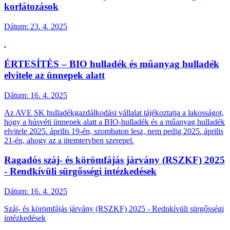
korlátozások
Dátum:
23. 4. 2025
.
ÉRTESÍTÉS – BIO hulladék és műanyag hulladék
elvitele az ünnepek alatt
Dátum:
16. 4. 2025
Az AVE SK hulladékgazdálkodási vállalat tájékoztatja a lakosságot,
hogy a húsvéti ünnepek alatt a BIO-hulladék és a műanyag hulladék
elvitele 2025. április 19-én, szombaton lesz, nem pedig 2025. április
21-én, ahogy az a ütemtervben szerepel.
Ragadós száj- és körömfájás járvány (RSZKF) 2025
- Rendkívüli sürgősségi intézkedések
Dátum:
16. 4. 2025
Száj- és körömfájás járvány (RSZKF) 2025 - Rednkívüli sürgősségi
intézkedések