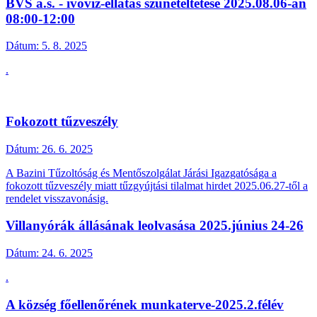
BVS a.s. - ivóvíz-ellátás szüneteltetése 2025.08.06-án
08:00-12:00
Dátum:
5. 8. 2025
.
Fokozott tűzveszély
Dátum:
26. 6. 2025
A Bazini Tűzoltóság és Mentőszolgálat Járási Igazgatósága a
fokozott tűzveszély miatt tűzgyújtási tilalmat hirdet 2025.06.27-től a
rendelet visszavonásig.
Villanyórák állásának leolvasása 2025.június 24-26
Dátum:
24. 6. 2025
.
A község főellenőrének munkaterve-2025.2.félév