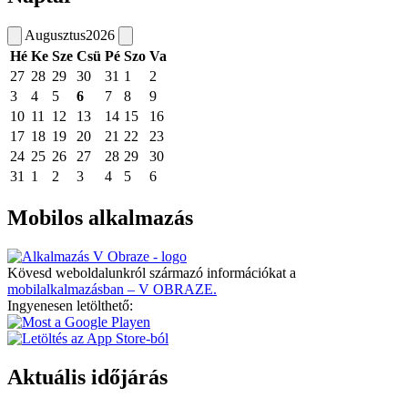
Augusztus
2026
Hé
Ke
Sze
Csü
Pé
Szo
Va
27
28
29
30
31
1
2
3
4
5
6
7
8
9
10
11
12
13
14
15
16
17
18
19
20
21
22
23
24
25
26
27
28
29
30
31
1
2
3
4
5
6
Mobilos alkalmazás
Kövesd weboldalunkról származó információkat a
mobilalkalmazásban – V OBRAZE.
Ingyenesen letölthető:
Aktuális időjárás